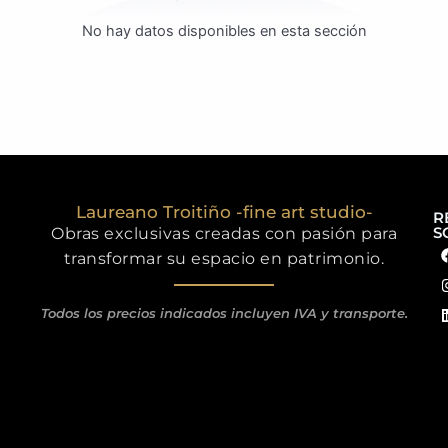
No hay datos disponibles en esta sección
Laureano Troitiño -fine art studio-
R
S
Obras exclusivas creadas con pasión para
transformar su espacio en patrimonio.
Todos los precios indicados incluyen IVA y transporte.