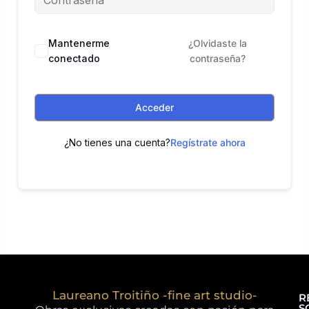
Mantenerme
¿Olvidaste la
conectado
contraseña?
Acceder
¿No tienes una cuenta?
Regístrate ahora
Laureano Troitiño -fine art studio-
R
S