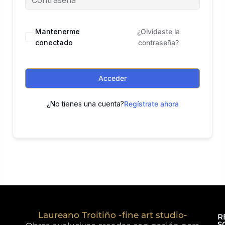
Mantenerme
¿Olvidaste la
conectado
contraseña?
Acceder
¿No tienes una cuenta?
Regístrate ahora
Laureano Troitiño -fine art studio-
R
S