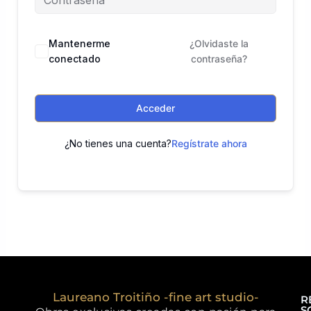
Mantenerme
¿Olvidaste la
conectado
contraseña?
Acceder
¿No tienes una cuenta?
Regístrate ahora
Laureano Troitiño -fine art studio-
R
S