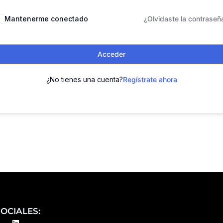
Mantenerme conectado
¿Olvidaste la contraseñ
Acceder
¿No tienes una cuenta?
Regístrate ahora
OCIALES:
L