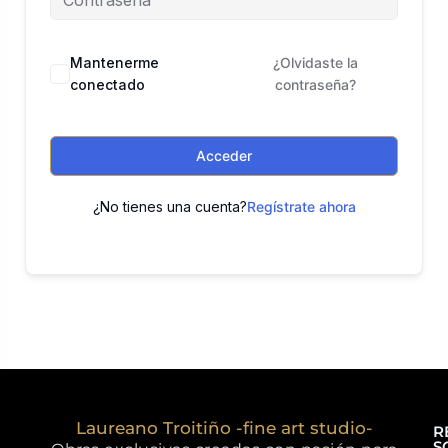
Mantenerme
¿Olvidaste la
conectado
contraseña?
Acceder
¿No tienes una cuenta?
Regístrate ahora
Laureano Troitiño -fine art studio-
R
S