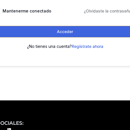
Mantenerme conectado
¿Olvidaste la contraseñ
Acceder
¿No tienes una cuenta?
Regístrate ahora
OCIALES:
L