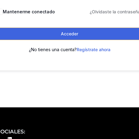
Mantenerme conectado
¿Olvidaste la contraseñ
Acceder
¿No tienes una cuenta?
Regístrate ahora
OCIALES:
L