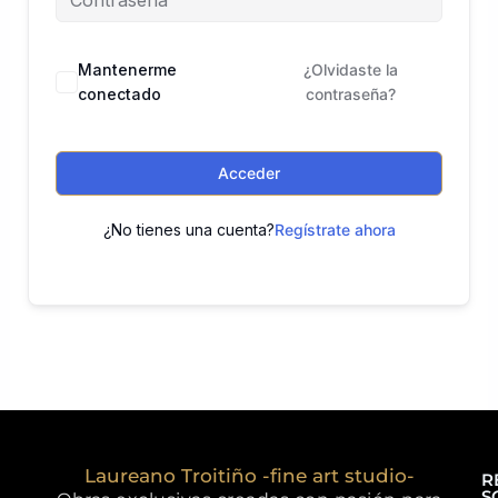
Mantenerme
¿Olvidaste la
conectado
contraseña?
Acceder
¿No tienes una cuenta?
Regístrate ahora
Laureano Troitiño -fine art studio-
R
S