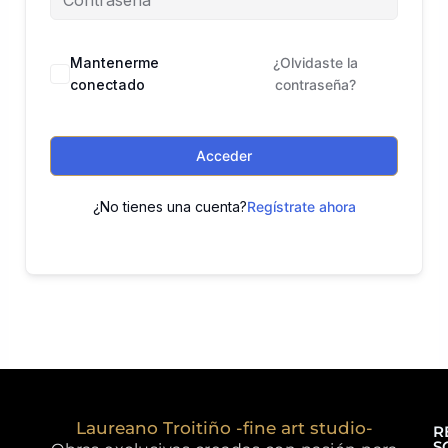
Mantenerme
¿Olvidaste la
conectado
contraseña?
Acceder
¿No tienes una cuenta?
Regístrate ahora
Laureano Troitiño -fine art studio-
R
S