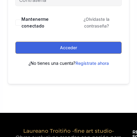
Mantenerme
¿Olvidaste la
conectado
contraseña?
Acceder
¿No tienes una cuenta?
Regístrate ahora
Laureano Troitiño -fine art studio-
R
S