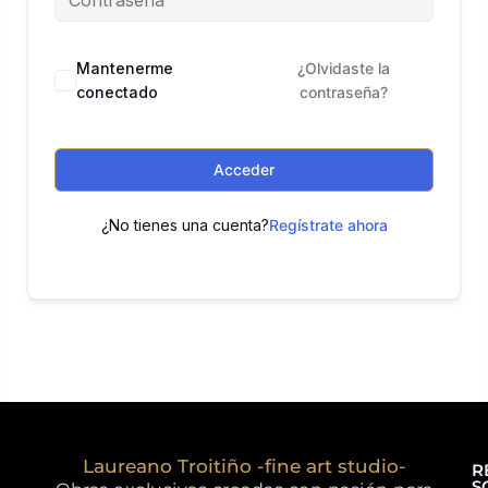
Mantenerme
¿Olvidaste la
conectado
contraseña?
Acceder
¿No tienes una cuenta?
Regístrate ahora
Laureano Troitiño -fine art studio-
R
S