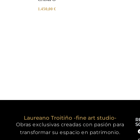
1.450,00
€
Laureano Troitiño -fine art studio-
R
S
Obras exclusivas creadas con pasión para
transformar su espacio en patrimonio.