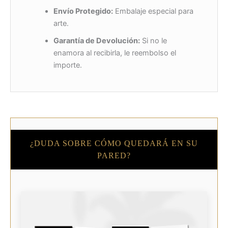
Envío Protegido:
Embalaje especial para
arte.
Garantía de Devolución:
Si no le
enamora al recibirla, le reembolso el
importe.
¿DUDA SOBRE CÓMO QUEDARÁ EN SU
PARED?