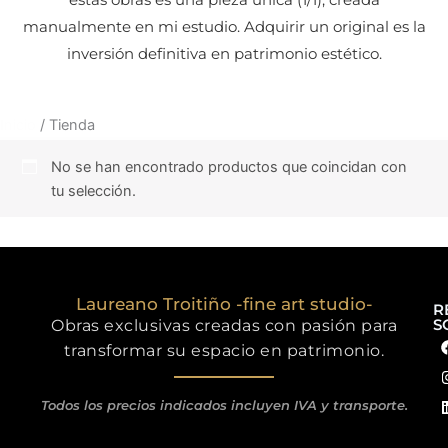
manualmente en mi estudio. Adquirir un original es la
inversión definitiva en patrimonio estético.
Inicio
/ Tienda
No se han encontrado productos que coincidan con
tu selección.
Laureano Troitiño -fine art studio-
R
S
Obras exclusivas creadas con pasión para
transformar su espacio en patrimonio.
Todos los precios indicados incluyen IVA y transporte.